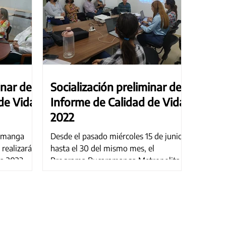
inar del
Socialización preliminar del
de Vida
Informe de Calidad de Vida
2022
ramanga
Desde el pasado miércoles 15 de junio y
realizará
hasta el 30 del mismo mes, el
da 2023
Programa Bucaramanga Metropolitana
Cómo Vamos se ha reunido en...