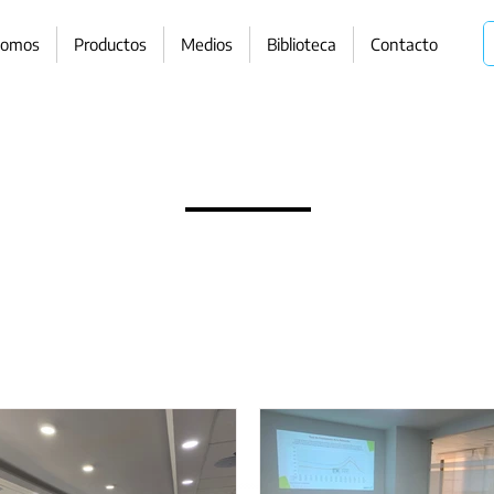
somos
Productos
Medios
Biblioteca
Contacto
pósito compartir con los funcionarios públicos tod
las cifras de los municipios del área metropolitan
onversar constructivamente sobre algunos temas d