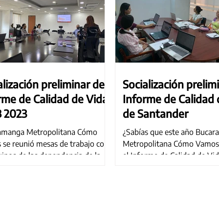
alización preliminar del
Socialización prelim
rme de Calidad de Vida
Informe de Calidad 
 2023
de Santander
amanga Metropolitana Cómo
¿Sabías que este año Buca
se reunió mesas de trabajo con
Metropolitana Cómo Vamos 
uipos de las dependencia de la
el Informe de Calidad de Vi
ía de Bucaramanga con el...
para Santander? Estamos...