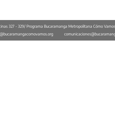
ficinas 327 - 329/ Programa Bucaramanga Metropolitana Cómo Vamo
o@bucaramangacomovamos.org
comunicaciones@bucaraman
Más enlaces
Opinión
Bucaramanga Metropolitana en Cifras
a
Concejo Cómo Vamos
Quiénes Somos