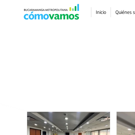
Inicio
Quiénes 
Tienen como pro
de primera mano 
para c