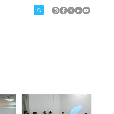
a la información
a de Bucaramanga,
e BMCV.