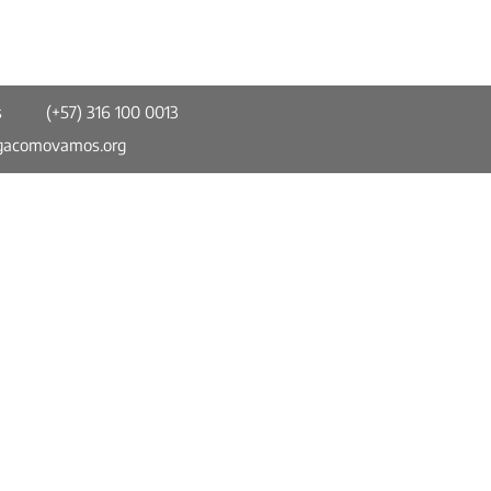
s
(+57) 316 100 0013
gacomovamos.org
Somos parte de la Red Colombiana de
Ciudades Cómo Vamos (RCCCV). Un
espacio de información confiable, imparcial
y comparable en torno a temas de calidad
de vida urbana y participación ciudadana.