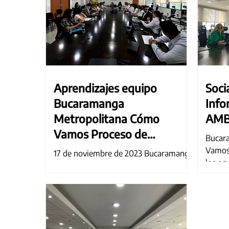
Aprendizajes equipo
Soci
Bucaramanga
Info
Metropolitana Cómo
AMB
Vamos Proceso de
Bucar
empalme Alcaldía de
Vamos 
17 de noviembre de 2023 Bucaramanga
Bucaramanga
los eq
Metropolitana Cómo Vamos ha sido
alcald
cordialmente invitada por el equipo del
Alcalde Electo a participar...