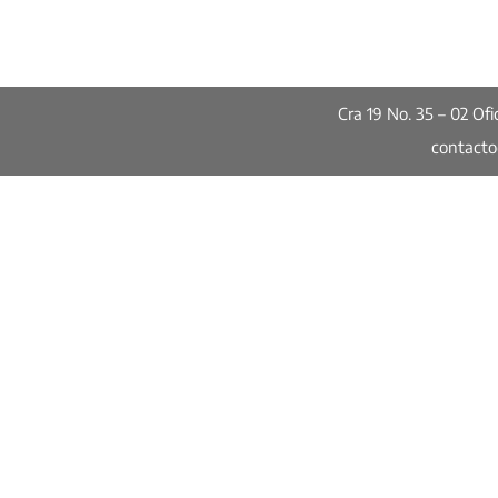
Cra 19 No. 35 – 02 O
contact
Publicaciones
Informes de Calidad de Vida
Encuesta de Percepción Ciudadan
Informes especiales
Red de Ciudades Cómo Vamos