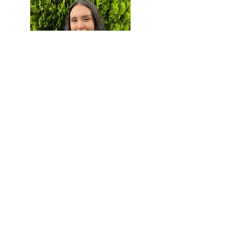
Adriana Martínez
Profesional Técnico Administrativo
Economista de la Universidad Autónoma
de Bucaramanga.