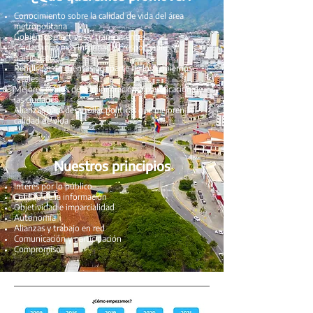
Conocimiento sobre la calidad de vida del área
metropolitana
Gobiernos efectivos y transparentes
Ciudadanías más informadas, responsables y
participativas
Rendición de cuentas por parte de los gobiernos
locales
Mejores estilos de administración y planificación de
las ciudades
Alianzas para desarrollar políticas que mejoren la
calidad de vida
Nuestros principios
Interés por lo público
Calidad de la información
Objetividad e imparcialidad
Autonomía
Alianzas y trabajo en red
Comunicación y participación
Compromiso