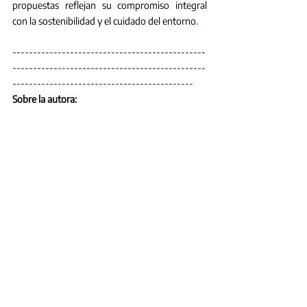
propuestas reflejan su compromiso integral 
con la sostenibilidad y el cuidado del entorno.
-----------------------------------------------
-----------------------------------------------
--------------------------------------------
Sobre la autora:
María Fernanda Cuartas Rios
Durante más de 18 años, se ha enfocado en la 
conservación del medio ambiente y los 
recursos naturales, equilibrando el desarrollo 
socioeconómico con las necesidades 