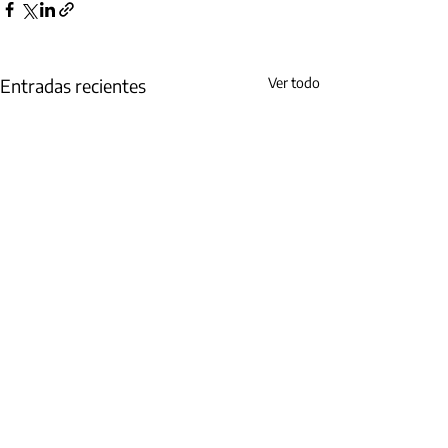
Entradas recientes
Ver todo
Cra 19 No. 35 – 02 Oficinas 327 - 329/
Programa Bucaramanga Metropolitana Cómo
Vamos