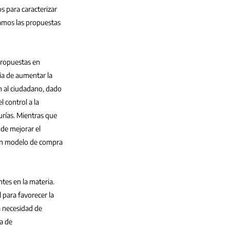
s para caracterizar 
tamos las propuestas 
propuestas en 
ia de aumentar la 
n al ciudadano, dado 
l control a la 
urías. Mientras que 
de mejorar el 
un modelo de compra 
tes en la materia. 
para favorecer la 
a necesidad de 
a de 