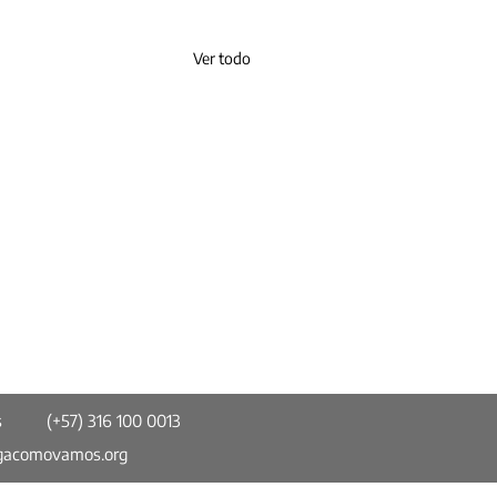
Ver todo
s
(+57) 316 100 0013
gacomovamos.org