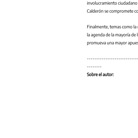
involucramiento ciudadano e
Calderón se compromete con 
Finalmente, temas como la r
la agenda de la mayoría de l
promueva una mayor apuesta 
---------------------------
--------
Sobre el autor: