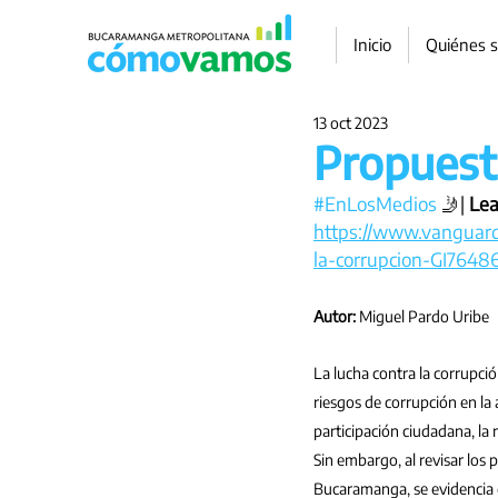
Inicio
Quiénes 
13 oct 2023
Propuest
#EnLosMedios
 🤳| 
Lea
https://www.vanguard
la-corrupcion-GI7648
Autor:
 Miguel Pardo Uribe
La lucha contra la corrupci
riesgos de corrupción en la a
participación ciudadana, la 
Sin embargo, al revisar los
Bucaramanga, se evidencia q