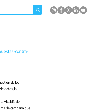
uestas-contra-
estión de los 
de datos, la 
a Alcaldía de 
n lema de campaña que 