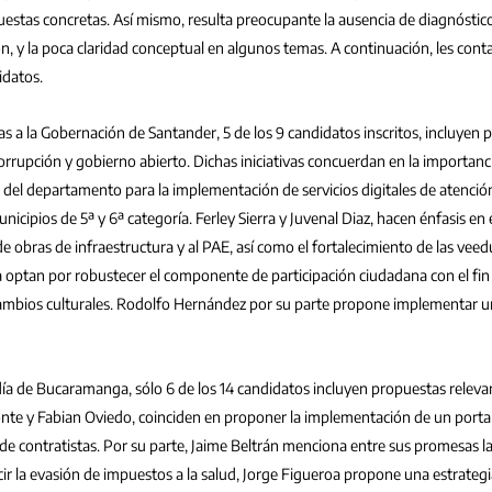
uestas concretas. Así mismo, resulta preocupante la ausencia de diagnóstico
n, y la poca claridad conceptual en algunos temas. A continuación, les con
idatos.
as a la Gobernación de Santander, 5 de los 9 candidatos inscritos, incluyen 
corrupción y gobierno abierto. Dichas iniciativas concuerdan en la importanc
 del departamento para la implementación de servicios digitales de atenció
nicipios de 5ª y 6ª categoría. Ferley Sierra y Juvenal Diaz, hacen énfasis en e
e obras de infraestructura y al PAE, así como el fortalecimiento de las veed
va optan por robustecer el componente de participación ciudadana con el fin 
cambios culturales. Rodolfo Hernández por su parte propone implementar 
día de Bucaramanga, sólo 6 de los 14 candidatos incluyen propuestas relevan
nte y Fabian Oviedo, coinciden en proponer la implementación de un portal 
 de contratistas. Por su parte, Jaime Beltrán menciona entre sus promesas l
r la evasión de impuestos a la salud, Jorge Figueroa propone una estrategi