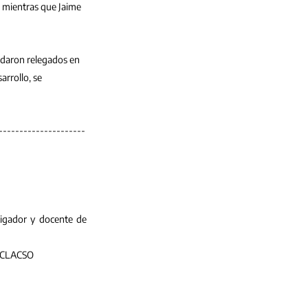
; mientras que Jaime 
edaron relegados en 
rrollo, se 
---------------------
tigador y docente de 
o CLACSO 