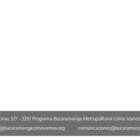
ficinas 327 - 329/ Programa Bucaramanga Metropolitana Cómo Vamo
o@bucaramangacomovamos.org
comunicaciones@bucaraman