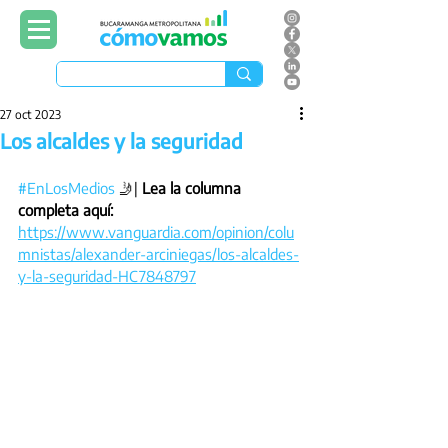
27 oct 2023
Los alcaldes y la seguridad
#EnLosMedios
 🤳| 
Lea la columna 
completa aquí: 
https://www.vanguardia.com/opinion/colu
mnistas/alexander-arciniegas/los-alcaldes-
y-la-seguridad-HC7848797