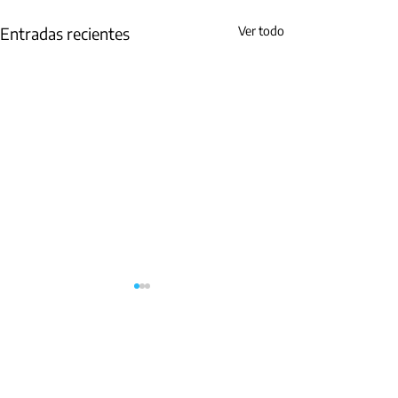
Entradas recientes
Ver todo
Cra 19 No. 35 – 02 Oficinas 327 - 329/
Programa Bucaramanga Metropolitana Cómo
Vamos
contacto@bucaramangacomovamos.org
comunicaciones@bucaramangacomovamos.org