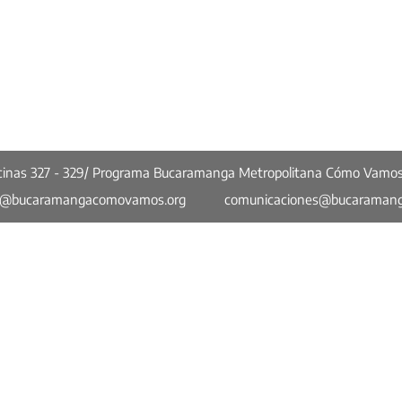
ficinas 327 - 329/ Programa Bucaramanga Metropolitana Cómo Vamo
o@bucaramangacomovamos.org
comunicaciones@bucaraman
Más enlaces
Una ciudad que mejora, pero
Cuan
no convence
sufic
Opinión
Bucaramanga Metropolitana en Cifras
a
Concejo Cómo Vamos