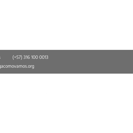
s
(+57) 316 100 0013
gacomovamos.org
do trabajar no es
iente
Somos parte de la Red Colombiana de
Ciudades Cómo Vamos (RCCCV). Un
espacio de información confiable, imparcial