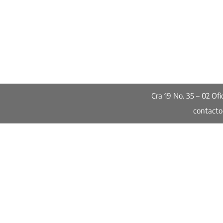
Cra 19 No. 35 – 02 O
contact
Publicaciones
Seguridad: dos datos dos
historias distintas
Informes de Calidad de Vida
Encuesta de Percepción Ciudadan