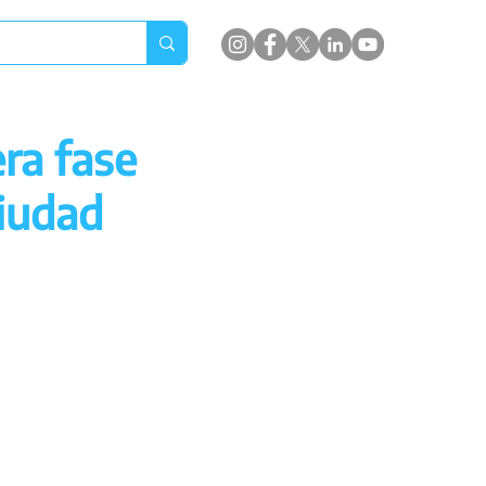
era fase
iudad