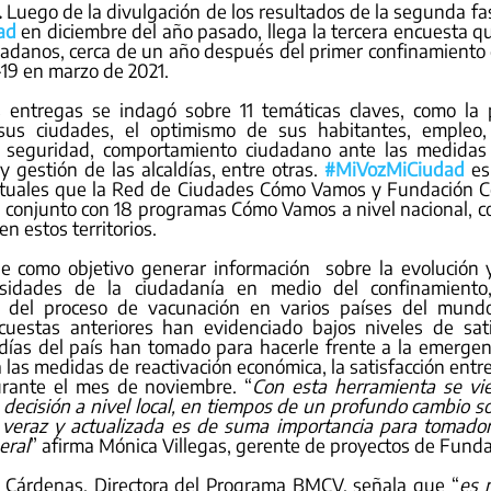
.
 Luego de la divulgación de los resultados de la segunda fas
ad
 en diciembre del año pasado, llega la tercera encuesta qu
dadanos, cerca de un año después del primer confinamiento 
19 en marzo de 2021. 
s entregas se indagó sobre 11 temáticas claves, como la p
sus ciudades, el optimismo de sus habitantes, empleo, 
, seguridad, comportamiento ciudadano ante las medidas
y gestión de las alcaldías, entre otras. 
#MiVozMiCiudad
 es
irtuales que la Red de Ciudades Cómo Vamos y Fundación Co
n conjunto con 18 programas Cómo Vamos a nivel nacional, con
en estos territorios.
ne como objetivo generar información  sobre la evolución 
sidades de la ciudadanía en medio del confinamiento, l
o del proceso de vacunación en varios países del mundo
cuestas anteriores han evidenciado bajos niveles de satis
días del país han tomado para hacerle frente a la emergenci
a las medidas de reactivación económica, la satisfacción entr
rante el mes de noviembre. “
Con esta herramienta se vie
decisión a nivel local, en tiempos de un profundo cambio soc
 veraz y actualizada es de suma importancia para tomadore
eral
” afirma Mónica Villegas, gerente de proyectos de Fund
a Cárdenas, Directora del Programa BMCV, señala que “
es 