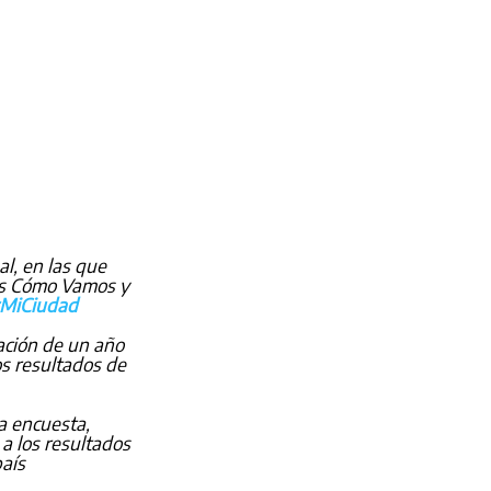
l, en las que 
es Cómo Vamos y 
MiCiudad
uación de un año 
os resultados de 
a encuesta, 
a los resultados 
país