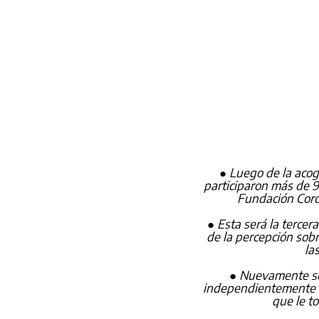
● 
Luego de la acogi
participaron más de 9
Fundación Coron
● 
Esta será la tercer
de la percepción sobr
la
● 
Nuevamente se 
independientemente si 
que le t