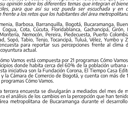
u opinión sobre los diferentes temas que integran el biene
ciles, para que así su voz pueda ser escuchada y en co
frente a los retos que los habitantes del área metropolitana 
menia, Barbosa, Barranquilla, Bogotá, Bucaramanga, Buenav
, Cogua, Cota, Cúcuta, Floridablanca, Gachancipá, Girón, 
 Montería, Nemocón, Pereira, Piedecuesta, Puerto Colombia
ad, Sopó, Tabio, Tenjo, Tocancipá, Tuluá, Vélez, Yumbo y Z
encuesta para reportar sus percepciones frente al clima d
coyuntura actual. 
ómo Vamos está compuesta por 21 programas Cómo Vamos a 
ipios donde habita cerca del 60% de la población urbana 
sta iniciativa son la Fundación Corona, El Tiempo Casa Editori
 y la Cámara de Comercio de Bogotá, y cuenta con más de 15
tes programas Cómo Vamos. 
a tercera encuesta se divulgarán a mediados del mes de m
a el análisis de los cambios en la percepción que han tenido
 área metropolitana de Bucaramanga durante el desarrollo