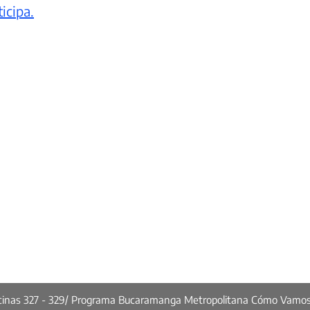
icipa.
ficinas 327 - 329/ Programa Bucaramanga Metropolitana Cómo Vamo