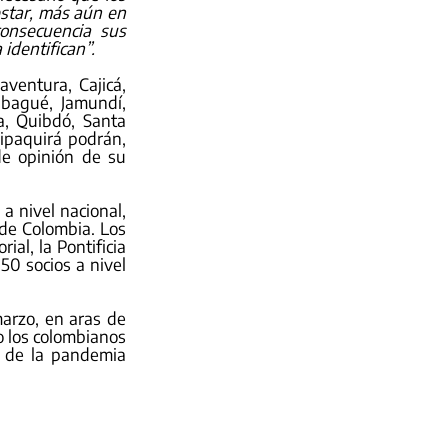
star, más aún en 
nsecuencia sus 
identifican”. 
entura, Cajicá, 
Ibagué, Jamundí, 
, Quibdó, Santa 
ipaquirá podrán, 
e opinión de su 
nivel nacional, 
de Colombia. Los 
al, la Pontificia 
0 socios a nivel 
arzo, en aras de 
 los colombianos 
 de la pandemia 