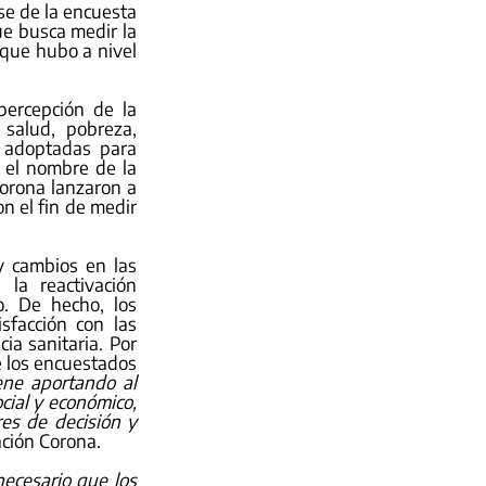
e de la encuesta 
e busca medir la 
que hubo a nivel 
ercepción de la 
salud, pobreza, 
 adoptadas para 
 el nombre de la 
rona lanzaron a 
 el fin de medir 
y cambios en las 
a reactivación 
. De hecho, los 
facción con las 
a sanitaria. Por 
e los encuestados 
ne aportando al 
ial y económico, 
s de decisión y 
ación Corona.
necesario que los 