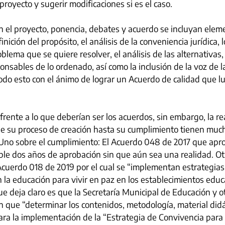
proyecto y sugerir modificaciones si es el caso.
n el proyecto, ponencia, debates y acuerdo se incluyan eleme
nición del propósito, el análisis de la conveniencia jurídica, 
oblema que se quiere resolver, el análisis de las alternativas
nsables de lo ordenado, así como la inclusión de la voz de l
todo esto con el ánimo de lograr un Acuerdo de calidad que 
 frente a lo que deberían ser los acuerdos, sin embargo, la r
e su proceso de creación hasta su cumplimiento tienen muc
no sobre el cumplimiento: El Acuerdo 048 de 2017 que apro
le dos años de aprobación sin que aún sea una realidad. Otr
Acuerdo 018 de 2019 por el cual se “implementan estrategias
 la educación para vivir en paz en los establecimientos educa
ue deja claro es que la Secretaría Municipal de Educación y o
 que “determinar los contenidos, metodología, material didá
ra la implementación de la “Estrategia de Convivencia para v