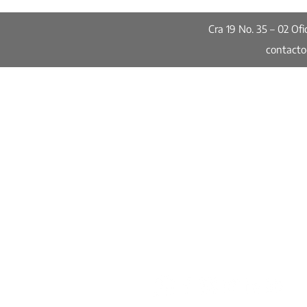
Cra 19 No. 35 – 02 O
contact
Publicaciones
Seguridad: dos datos dos
historias distintas
Informes de Calidad de Vida
Encuesta de Percepción Ciudadan
Informes especiales
Red de Ciudades Cómo Vamos