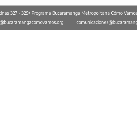
ficinas 327 - 329/ Programa Bucaramanga Metropolitana Cómo Vamo
o@bucaramangacomovamos.org
comunicaciones@bucaraman
Más enlaces
Una ciudad que mejora, pero
Cuan
no convence
sufic
Opinión
Bucaramanga Metropolitana en Cifras
a
Concejo Cómo Vamos
Quiénes Somos
Tratamiento de Datos