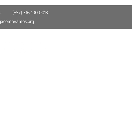
s
(+57) 316 100 0013
gacomovamos.org
do trabajar no es
iente
Somos parte de la Red Colombiana de
Ciudades Cómo Vamos (RCCCV). Un
espacio de información confiable, imparcial
y comparable en torno a temas de calidad
de vida urbana y participación ciudadana.
Política de Privacidad