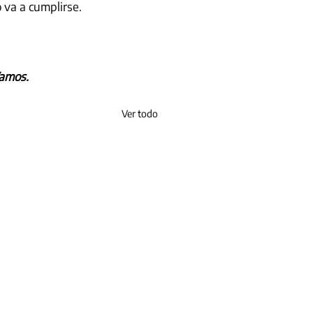
 va a cumplirse.
amos.
Ver todo