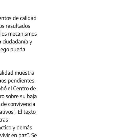
ntos de calidad 
los resultados 
, los mecanismos 
a ciudadanía y 
luego pueda 
ealidad muestra 
hos pendientes. 
bó el Centro de 
o sobre su baja 
 de convivencia 
tivos”. El texto 
tras 
ctico y demás 
ivir en paz”. Se 