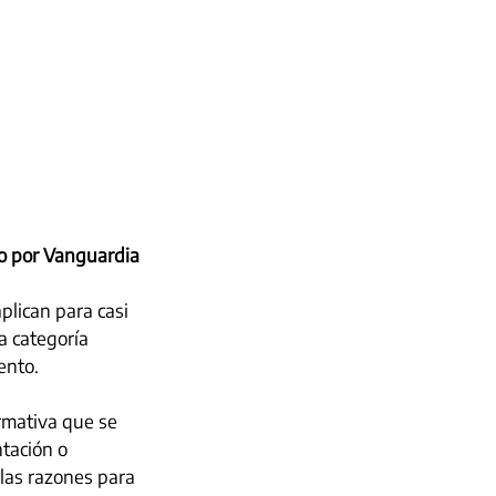
o por Vanguardia
lican para casi 
 categoría 
ento.
rmativa que se 
tación o 
 las razones para 