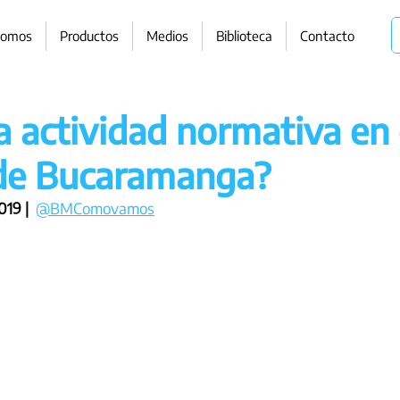
somos
Productos
Medios
Biblioteca
Contacto
la actividad normativa en 
de Bucaramanga?
19 | 
@BMComovamos