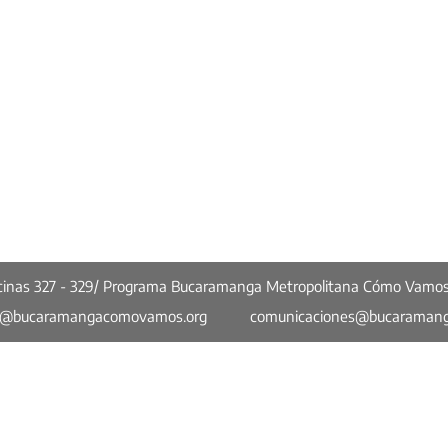
ficinas 327 - 329/ Programa Bucaramanga Metropolitana Cómo Vamo
o@bucaramangacomovamos.org
comunicaciones@bucaraman
Más enlaces
Lejos del estándar: el área
Propu