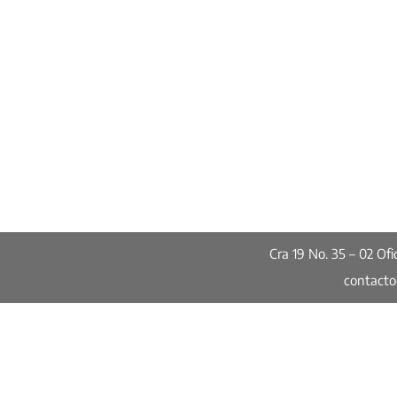
Cra 19 No. 35 – 02 O
contact
Publicaciones
Los ciudadanos se sienten