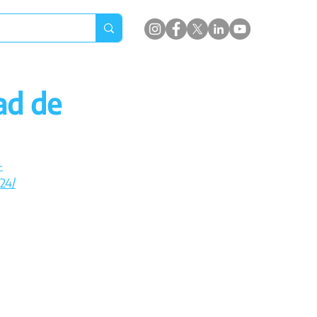
ad de
-
24/