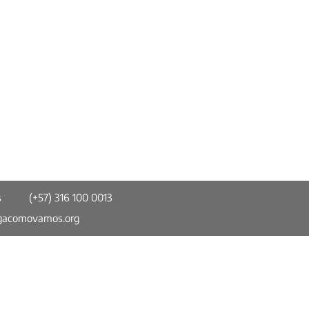
s
(+57) 316 100 0013
gacomovamos.org
esta del Distrito