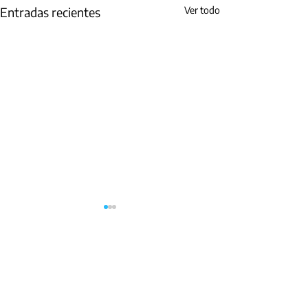
Entradas recientes
Ver todo
Cra 19 No. 35 – 02 Oficinas 327 - 329/
Programa Bucaramanga Metropolitana Cómo
Vamos
contacto@bucaramangacomovamos.org
comunicaciones@bucaramangacomovamos.org
(+57)
316 100 0013