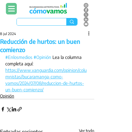
8 jul 2024
Reducción de hurtos: un buen
comienzo
#Enlosmedios
#Opinión
 Lea la columna 
completa aquí: 
https://www.vanguardia.com/opinion/colu
mnistas/bucaramanga-como-
vamos/2024/07/08/reduccion-de-hurtos-
un-buen-comienzo/
Opinión
Entradas recientes
Ver todo