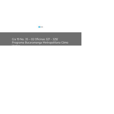
Cra 19 No. 35 – 02 Oficinas 327 - 329/
Programa Bucaramanga Metropolitana Cómo
Vamos
contacto@bucaramangacomovamos.org
comunicaciones@bucaramangacomovamos.org
(+57)
316 100 0013
Una ciudad que mejora,
Cuando trabajar 
pero no convence
suficiente
Publicaciones
Más enlaces
Opinión
Bucaramanga Metropolitana en Cifras
Concejo Cómo Vamos
Quiénes Somos