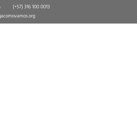
s
(+57) 316 100 0013
gacomovamos.org
esta del Distrito
opolitano no tiene mucho
ntre los ciudadanos
Somos parte de la Red Colombiana de
Ciudades Cómo Vamos (RCCCV). Un
espacio de información confiable, imparcial
y comparable en torno a temas de calidad
de vida urbana y participación ciudadana.
Política de Privacidad