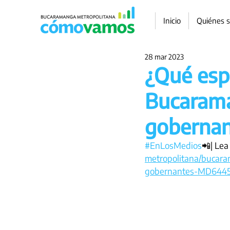
Inicio
Quiénes 
28 mar 2023
¿Qué esp
Bucarama
gobernan
#EnLosMedios
📲| Lea
metropolitana/bucar
gobernantes-MD644