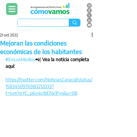
21 oct 2022
Mejoran las condiciones
económicas de los habitantes
#EnLosMedios
📲| 
Vea la noticia completa 
aquí: 
https://twitter.com/NoticiasCaracol/status/
1583450976983212033?
t=IvmYeYC_p6v4crbENx1Fyg&s=08