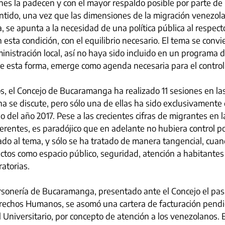
nes la padecen y con el mayor respaldo posible por parte de 
entido, una vez que las dimensiones de la migración venezol
 se apunta a la necesidad de una política pública al respecto
esta condición, con el equilibrio necesario. El tema se convi
ministración local, así no haya sido incluido en un programa 
de esta forma, emerge como agenda necesaria para el control 
s, el Concejo de Bucaramanga ha realizado 11 sesiones en la
a se discute, pero sólo una de ellas ha sido exclusivamente 
nio del año 2017. Pese a las crecientes cifras de migrantes en l
rentes, es paradójico que en adelante no hubiera control pol
do al tema, y sólo se ha tratado de manera tangencial, cuan
tos como espacio público, seguridad, atención a habitantes d
atorias.
ersonería de Bucaramanga, presentado ante el Concejo el pasa
rechos Humanos, se asomó una cartera de facturación pendi
l Universitario, por concepto de atención a los venezolanos. 