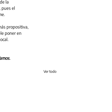
de la 
 pues el 
me.
ás propositiva, 
ble poner en 
ocal.
amos.
Ver todo