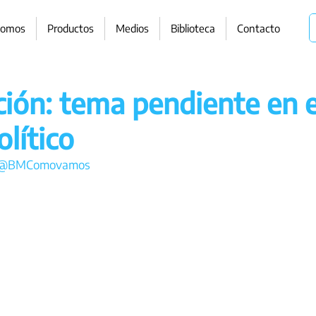
somos
Productos
Medios
Biblioteca
Contacto
ción: tema pendiente en e
olítico
@BMComovamos