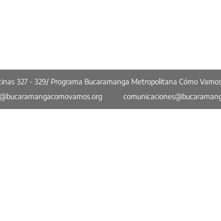
ficinas 327 - 329/ Programa Bucaramanga Metropolitana Cómo Vamo
o@bucaramangacomovamos.org
comunicaciones@bucaraman
Más enlaces
Una ciudad que mejora, pero
Cuan
no convence
sufic
Opinión
Bucaramanga Metropolitana en Cifras
a
Concejo Cómo Vamos
Quiénes Somos