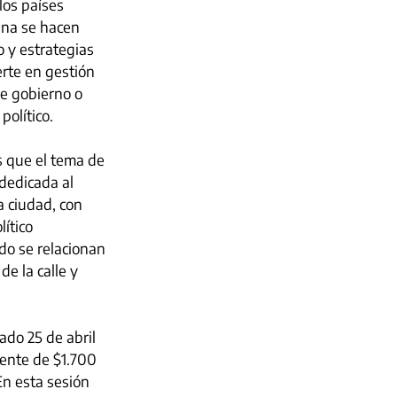
los países 
ana se hacen 
 y estrategias 
erte en gestión 
de gobierno o 
político.
s que el tema de 
dedicada al 
a ciudad, con 
ítico 
do se relacionan 
e la calle y 
do 25 de abril 
ente de $1.700 
En esta sesión 