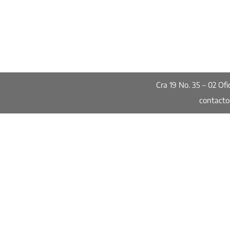
Cra 19 No. 35 – 02 O
contact
Publicaciones
Seguridad: dos datos dos
historias distintas
Informes de Calidad de Vida
Encuesta de Percepción Ciudadan
Informes especiales
Red de Ciudades Cómo Vamos