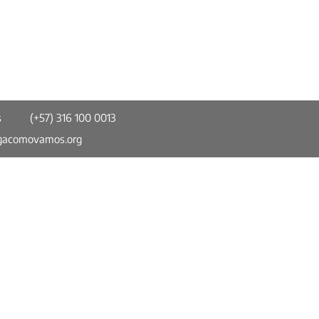
s
(+57) 316 100 0013
gacomovamos.org
do trabajar no es
iente
Somos parte de la Red Colombiana de
Ciudades Cómo Vamos (RCCCV). Un
espacio de información confiable, imparcial
y comparable en torno a temas de calidad