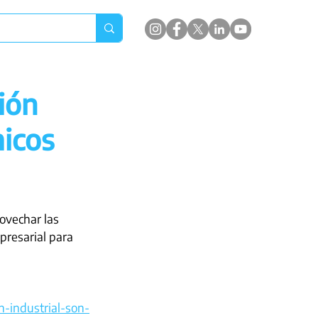
ión
micos
ovechar las 
presarial para 
n-industrial-son-