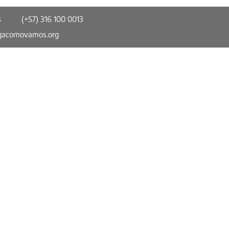
s
(+57) 316 100 0013
gacomovamos.org
esta del Distrito
opolitano no tiene mucho
ntre los ciudadanos
Somos parte de la Red Colombiana de
Ciudades Cómo Vamos (RCCCV). Un
espacio de información confiable, imparcial
y comparable en torno a temas de calidad
de vida urbana y participación ciudadana.
Política de Privacidad