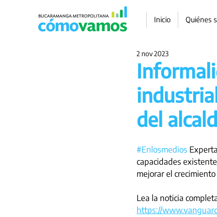
Inicio
Quiénes 
2 nov 2023
Informali
industria
del alcal
#Enlosmedios
 Experta
capacidades existente
mejorar el crecimiento
Lea la noticia complet
https://www.vanguardi