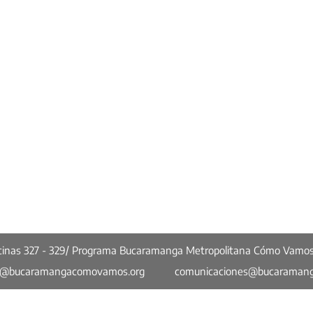
ficinas 327 - 329/ Programa Bucaramanga Metropolitana Cómo Vamo
o@bucaramangacomovamos.org
comunicaciones@bucaraman