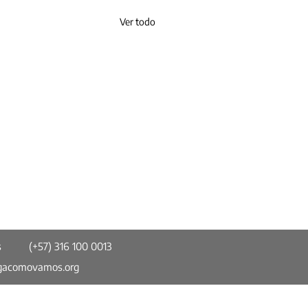
Ver todo
s
(+57) 316 100 0013
gacomovamos.org