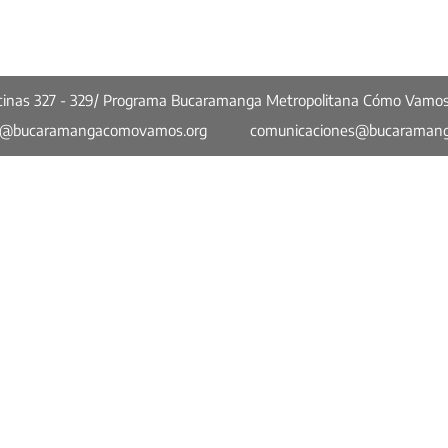
ficinas 327 - 329/ Programa Bucaramanga Metropolitana Cómo Vamo
o@bucaramangacomovamos.org
comunicaciones@bucaraman
Más enlaces
Opinión
Bucaramanga Metropolitana en Cifras
a
Concejo Cómo Vamos
Quiénes Somos