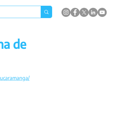
na de
bucaramanga/