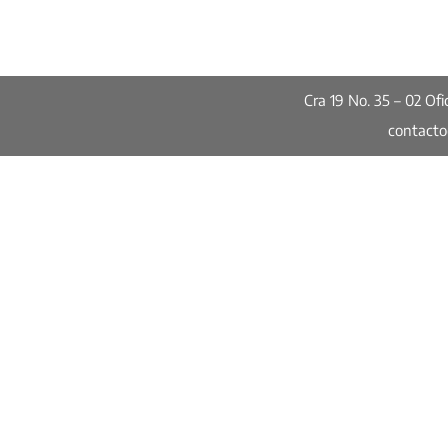
Cra 19 No. 35 – 02 O
contact
Publicaciones
Encuesta de Percepción
Ciudadana AMB 2024
Informes de Calidad de Vida
Encuesta de Percepción Ciudadan
Informes especiales
Red de Ciudades Cómo Vamos