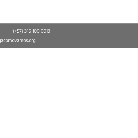
s
(+57) 316 100 0013
gacomovamos.org
Somos parte de la Red Colombiana de
Ciudades Cómo Vamos (RCCCV). Un
espacio de información confiable, imparcial
y comparable en torno a temas de calidad
de vida urbana y participación ciudadana.