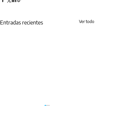
Entradas recientes
Ver todo
Cra 19 No. 35 – 02 Oficinas 327 - 329/
Programa Bucaramanga Metropolitana Cómo
Vamos