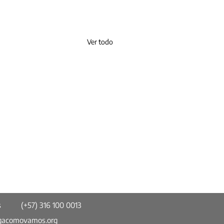
Ver todo
s
(+57) 316 100 0013
gacomovamos.org