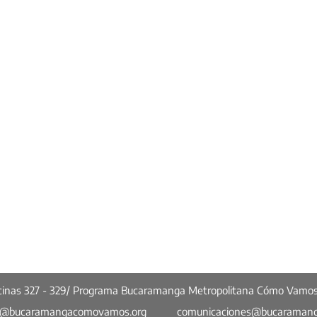
ficinas 327 - 329/ Programa Bucaramanga Metropolitana Cómo Vamo
o@bucaramangacomovamos.org
comunicaciones@bucaraman