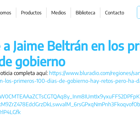
somos
Productos
Medios
Biblioteca
Contacto
e a Jaime Beltrán en los p
 de gobierno
noticia completa aquí: 
https://www.bluradio.com/regiones/san
en-los-primeros-100-dias-de-gobierno-hay-retos-pero-ha-d
ZW0CMTEAAaZCTsCGTQAq8y_Inm8IUmtIx9yxuFF52DPFp
M9ZrZ478EdclGrzDkLswvalM_6rsGPxqNmPnh3FkoqvofO
rlP4LGfk