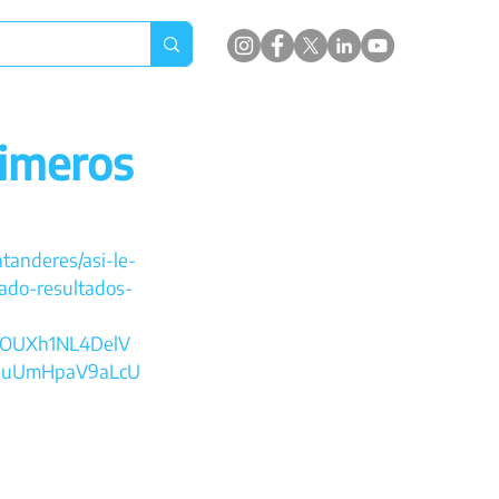
rimeros
tanderes/asi-le-
ado-resultados-
KOUXh1NL4DelV
buUmHpaV9aLcU